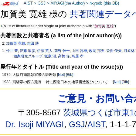
AIST
>
GSJ
>
MIYAGI(the Author)
>
nkysdb (this DB)
加賀美 寛雄 様の
共著関連データ
+
(A list of literatures under single or joint authorship with
"加賀美 寛雄"
)
共著回数と共著者名 (a list of the joint author(s))
2:
加賀美 寛雄
,
吉田 勝
1:
仲井 豊
,
伊藤 敏彦
,
伊藤 荒人
,
前野 伸一
,
山田 哲雄
,
政岡 邦夫
,
沓掛 俊夫
,
河原林
領家研究グループ
,
飯泉 滋
,
高橋 保
,
鳥居 孝
発行年とタイトル (Title and year of the issue(s))
1979: 大阪府南部領家帯の脈岩類
[Net]
[Bib]
1988: 飛騨帯の西方延長−−特に西南日本の地帯構造区分について−−
[Net]
[Bib]
ご意見・お問い合わせ /
〒305-8567
茨城県つくば市東1
Dr. Isoji MIYAGI
,
GSJ
/
AIST
, 1-1-1-