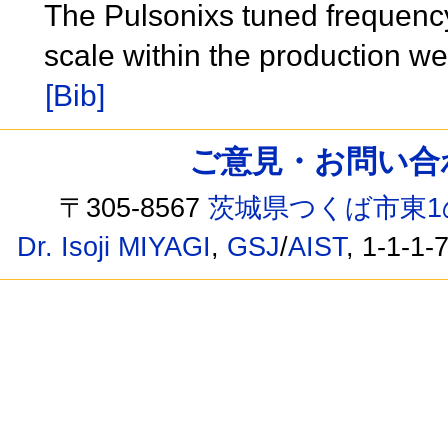
The Pulsonixs tuned frequency
scale within the production w
[Bib]
ご意見・お問い合わせ /
〒305-8567
茨城県つくば市東1
Dr. Isoji MIYAGI
,
GSJ
/
AIST
, 1-1-1-