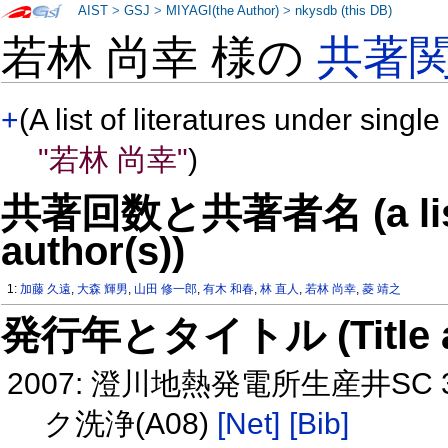
AIST
>
GSJ
>
MIYAGI(the Author)
>
nkysdb (this DB)
若林 尚幸 様の
共著
+
(A list of literatures under single
"若林 尚幸"
)
共著回数と共著者名 (a list o
author(s))
1:
加藤 久遠
,
大森 輝男
,
山田 修一郎
,
有木 和春
,
林 直人
,
若林 尚幸
,
菱 靖之
発行年とタイトル (Title and 
2007: 澄川地熱発電所生産井
ク洗浄(A08)
[Net]
[Bib]