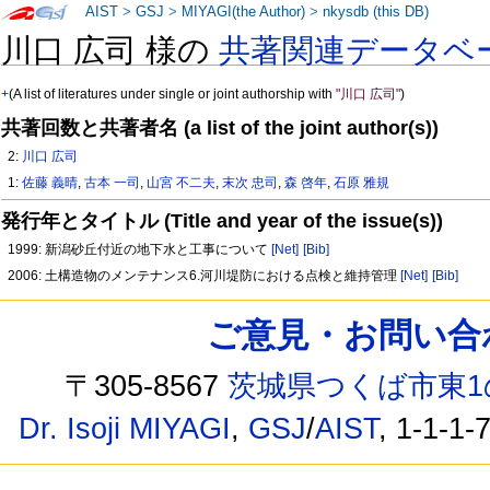
AIST
>
GSJ
>
MIYAGI(the Author)
>
nkysdb (this DB)
川口 広司 様の
共著関連データベ
+
(A list of literatures under single or joint authorship with
"川口 広司"
)
共著回数と共著者名 (a list of the joint author(s))
2:
川口 広司
1:
佐藤 義晴
,
古本 一司
,
山宮 不二夫
,
末次 忠司
,
森 啓年
,
石原 雅規
発行年とタイトル (Title and year of the issue(s))
1999: 新潟砂丘付近の地下水と工事について
[Net]
[Bib]
2006: 土構造物のメンテナンス6.河川堤防における点検と維持管理
[Net]
[Bib]
ご意見・お問い合わせ /
〒305-8567
茨城県つくば市東1
Dr. Isoji MIYAGI
,
GSJ
/
AIST
, 1-1-1-