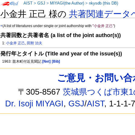
AIST
>
GSJ
>
MIYAGI(the Author)
>
nkysdb (this DB)
小金井 正己 様の
共著関連データ
+
(A list of literatures under single or joint authorship with
"小金井 正己"
)
共著回数と共著者名 (a list of the joint author(s))
1:
小金井 正己
,
田附 治夫
発行年とタイトル (Title and year of the issue(s))
1963: 苗木町付近見聞記
[Net]
[Bib]
ご意見・お問い合わせ /
〒305-8567
茨城県つくば市東1
Dr. Isoji MIYAGI
,
GSJ
/
AIST
, 1-1-1-