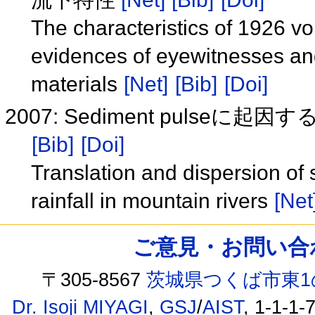
The characteristics of 1926 v
evidences of eyewitnesses an
materials
[Net]
[Bib]
[Doi]
2007: Sediment puls
[Bib]
[Doi]
Translation and dispersion of
rainfall in mountain rivers
[Net
ご意見・お問い合わせ /
〒305-8567
茨城県つくば市東1
Dr. Isoji MIYAGI
,
GSJ
/
AIST
, 1-1-1-