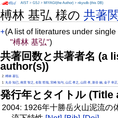
AIST
>
GSJ
>
MIYAGI(the Author)
>
nkysdb (this DB)
榑林 基弘 様の
共著
+
(A list of literatures under single
"榑林 基弘"
)
共著回数と共著者名 (a list o
author(s))
2:
榑林 基弘
1:
丸谷 知已
,
南里 智之
,
名取 哲哉
,
宮崎 知与
,
山広 孝之
,
山田 孝
,
新谷 融
,
金子 幸正
発行年とタイトル (Title and 
2004: 1926年十勝岳火山
流下特性
[Net]
[Bib]
[Doi]