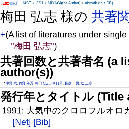
AIST
>
GSJ
>
MIYAGI(the Author)
>
nkysdb (this DB)
梅田 弘志 様の
共著
+
(A list of literatures under single
"梅田 弘志"
)
共著回数と共著者名 (a list o
author(s))
1:
中野 武
,
奥野 年秀
,
梅田 弘志
,
沖 典男
,
藤森 一男
,
辻 正彦
発行年とタイトル (Title and 
1991: 大気中のクロロフル
[Net]
[Bib]