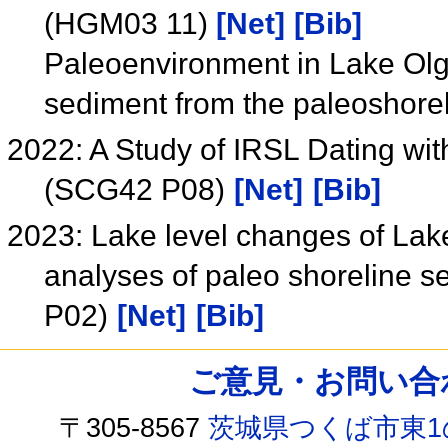
(HGM03 11)
[Net]
[Bib]
Paleoenvironment in Lake Olg
sediment from the paleoshor
2022: A Study of IRSL Dating wi
(SCG42 P08)
[Net]
[Bib]
2023: Lake level changes of Lak
analyses of paleo shoreline s
P02)
[Net]
[Bib]
ご意見・お問い合わせ /
〒305-8567
茨城県つくば市東1