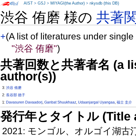
AIST
>
GSJ
>
MIYAGI(the Author)
>
nkysdb (this DB)
渋谷 侑磨 様の
共著
+
(A list of literatures under single
"渋谷 侑磨"
)
共著回数と共著者名 (a list o
author(s))
3:
渋谷 侑磨
2:
長谷部 徳子
1:
Davasuren Davaadorj
,
Ganbat Shuukhaaz
,
Udaanjargal Uyangaa
,
福士 圭介
発行年とタイトル (Title and 
2021: モンゴル、オルゴイ