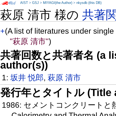
AIST
>
GSJ
>
MIYAGI(the Author)
>
nkysdb (this DB)
萩原 清市 様の
共著
+
(A list of literatures under single
"萩原 清市"
)
共著回数と共著者名 (a list o
author(s))
1:
坂井 悦郎
,
萩原 清市
発行年とタイトル (Title and 
1986: セメントコンクリート
Calorimetry and Thermal Ana