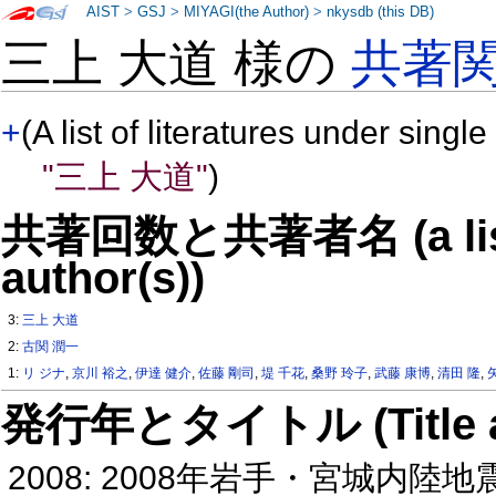
AIST
>
GSJ
>
MIYAGI(the Author)
>
nkysdb (this DB)
三上 大道 様の
共著
+
(A list of literatures under single
"三上 大道"
)
共著回数と共著者名 (a list o
author(s))
3:
三上 大道
2:
古関 潤一
1:
リ ジナ
,
京川 裕之
,
伊達 健介
,
佐藤 剛司
,
堤 千花
,
桑野 玲子
,
武藤 康博
,
清田 隆
,
発行年とタイトル (Title and 
2008: 2008年岩手・宮城