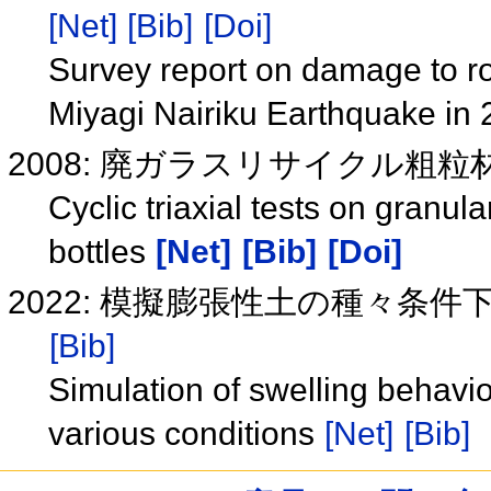
[Net]
[Bib]
[Doi]
Survey report on damage to ro
Miyagi Nairiku Earthquake in
2008: 廃ガラスリサイクル粗
Cyclic triaxial tests on granu
bottles
[Net]
[Bib]
[Doi]
2022: 模擬膨張性土の種々条
[Bib]
Simulation of swelling behavior
various conditions
[Net]
[Bib]