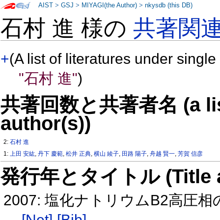
AIST
>
GSJ
>
MIYAGI(the Author)
>
nkysdb (this DB)
石村 進 様の
共著関
+
(A list of literatures under single
"石村 進"
)
共著回数と共著者名 (a list o
author(s))
2:
石村 進
1:
上田 安紘
,
丹下 慶範
,
松井 正典
,
横山 綾子
,
田路 陽子
,
舟越 賢一
,
芳賀 信彦
発行年とタイトル (Title and 
2007: 塩化ナトリウムB2高
[Net]
[Bib]