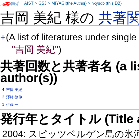
AIST
>
GSJ
>
MIYAGI(the Author)
>
nkysdb (this DB)
吉岡 美紀 様の
共著
+
(A list of literatures under single
"吉岡 美紀"
)
共著回数と共著者名 (a list o
author(s))
4:
吉岡 美紀
2:
澤柿 教伸
1:
伊藤 一
発行年とタイトル (Title and 
2004: スピッツベルゲン島の氷