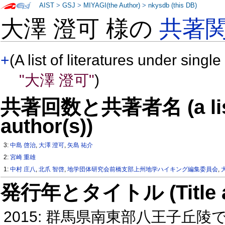
AIST
>
GSJ
>
MIYAGI(the Author)
>
nkysdb (this DB)
大澤 澄可 様の
共著
+
(A list of literatures under single
"大澤 澄可"
)
共著回数と共著者名 (a list o
author(s))
3:
中島 啓治
,
大澤 澄可
,
矢島 祐介
2:
宮崎 重雄
1:
中村 庄八
,
北爪 智啓
,
地学団体研究会前橋支部上州地学ハイキング編集委員会
,
発行年とタイトル (Title and 
2015: 群馬県南東部八王子