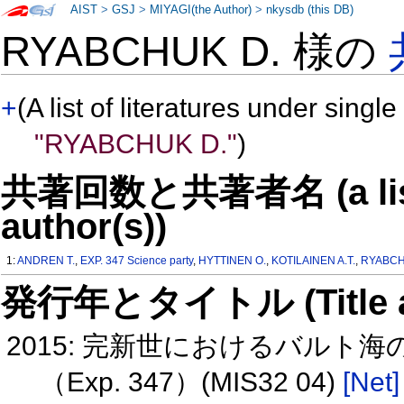
AIST
>
GSJ
>
MIYAGI(the Author)
>
nkysdb (this DB)
RYABCHUK D. 様の
+
(A list of literatures under single
"RYABCHUK D."
)
共著回数と共著者名 (a list o
author(s))
1:
ANDREN T.
,
EXP. 347 Science party
,
HYTTINEN O.
,
KOTILAINEN A.T.
,
RYABCH
発行年とタイトル (Title and 
2015: 完新世におけるバルト
（Exp. 347）(MIS32 04)
[Net]