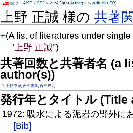
AIST
>
GSJ
>
MIYAGI(the Author)
>
nkysdb (this DB)
上野 正誠 様の
共著
+
(A list of literatures under single
"上野 正誠"
)
共著回数と共著者名 (a list o
author(s))
1:
上野 正誠
,
吉田 壽壽
,
吉田 庄太
発行年とタイトル (Title and 
1972: 吸水による泥岩の野
[Bib]