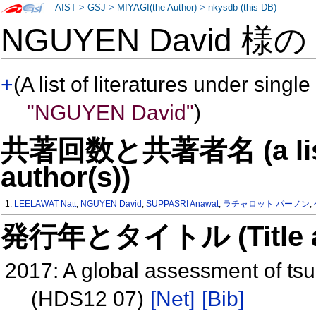
AIST
>
GSJ
>
MIYAGI(the Author)
>
nkysdb (this DB)
NGUYEN David 様
+
(A list of literatures under single
"NGUYEN David"
)
共著回数と共著者名 (a list o
author(s))
1:
LEELAWAT Natt
,
NGUYEN David
,
SUPPASRI Anawat
,
ラチャロット パーノン
,
発行年とタイトル (Title and 
2017: A global assessment of tsu
(HDS12 07)
[Net]
[Bib]