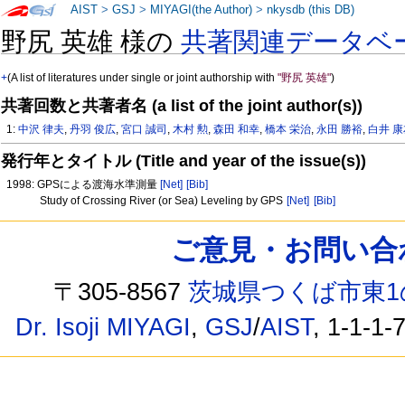
AIST
>
GSJ
>
MIYAGI(the Author)
>
nkysdb (this DB)
野尻 英雄 様の
共著関連データベ
+
(A list of literatures under single or joint authorship with
"野尻 英雄"
)
共著回数と共著者名 (a list of the joint author(s))
1:
中沢 律夫
,
丹羽 俊広
,
宮口 誠司
,
木村 勲
,
森田 和幸
,
橋本 栄治
,
永田 勝裕
,
白井 
発行年とタイトル (Title and year of the issue(s))
1998: GPSによる渡海水準測量
[Net]
[Bib]
Study of Crossing River (or Sea) Leveling by GPS
[Net]
[Bib]
ご意見・お問い合わせ /
〒305-8567
茨城県つくば市東1
Dr. Isoji MIYAGI
,
GSJ
/
AIST
, 1-1-1-