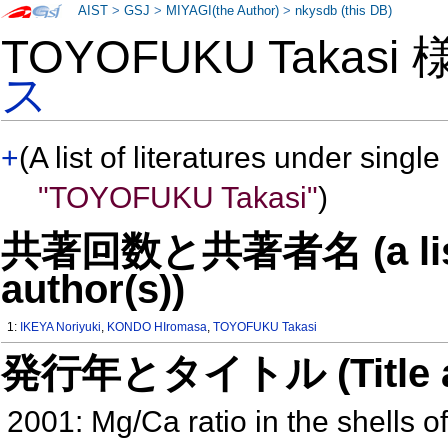
AIST
>
GSJ
>
MIYAGI(the Author)
>
nkysdb (this DB)
TOYOFUKU Takasi
ス
+
(A list of literatures under single
"TOYOFUKU Takasi"
)
共著回数と共著者名 (a list o
author(s))
1:
IKEYA Noriyuki
,
KONDO HIromasa
,
TOYOFUKU Takasi
発行年とタイトル (Title and 
2001: Mg/Ca ratio in the shells o