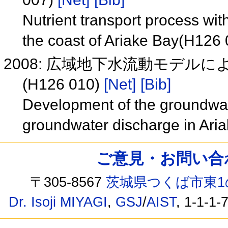
Nutrient transport process wi
the coast of Ariake Bay(H126
2008: 広域地下水流動モデル
(H126 010)
[Net]
[Bib]
Development of the groundwat
groundwater discharge in Ari
ご意見・お問い合わせ /
〒305-8567
茨城県つくば市東1
Dr. Isoji MIYAGI
,
GSJ
/
AIST
, 1-1-1-