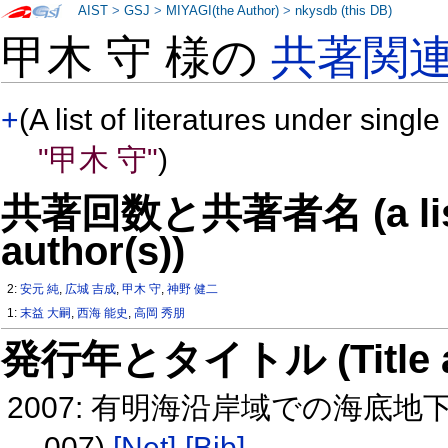
AIST
>
GSJ
>
MIYAGI(the Author)
>
nkysdb (this DB)
甲木 守 様の
共著関
+
(A list of literatures under single
"甲木 守"
)
共著回数と共著者名 (a list o
author(s))
2:
安元 純
,
広城 吉成
,
甲木 守
,
神野 健二
1:
末益 大嗣
,
西海 能史
,
高岡 秀朋
発行年とタイトル (Title and 
2007: 有明海沿岸域での海底地
007)
[Net]
[Bib]