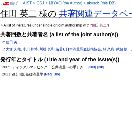
AIST
>
GSJ
>
MIYAGI(the Author)
>
nkysdb (this DB)
住田 英二 様の
共著関連データベ
+
(A list of literatures under single or joint authorship with
"住田 英二"
)
共著回数と共著者名 (a list of the joint author(s))
2:
住田 英二
1:
大塚 久雄
,
小川 和博
,
川端 良和(編著)
,
日本測量調査技術協会
,
林 久資
,
武藤 慎一
発行年とタイトル (Title and year of the issue(s))
2005: ディジタルマッピング−−公共測量への手引き−−
[Net]
[Bib]
2021: 改訂3版 基礎測量学
[Net]
[Bib]