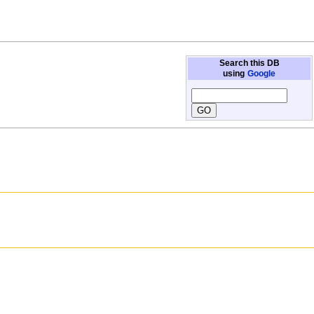
Search this DB
using
Google