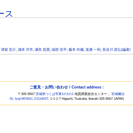
ース
,
津留 宏介
,
浦本 洋市
,
瀬良 昌憲
,
礒部 浩平
,
藤本 吟藏
,
道廣 一利
,
長谷川 昌弘(編著)
ご意見・お問い合わせ / Contact address :
〒305-8567
茨城県つくば市東1の1の1
地質調査総合センター，
宮城磯治
Dr. Isoji MIYAGI
,
GSJ
/
AIST
, 1-1-1-7 Higashi, Tsukuba, Ibaraki 305-8567 JAPAN