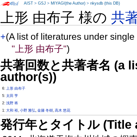
AIST
>
GSJ
>
MIYAGI(the Author)
>
nkysdb (this DB)
上形 由布子 様の
共
+
(A list of literatures under single
"上形 由布子"
)
共著回数と共著者名 (a list o
author(s))
6:
上形 由布子
5:
太田 亨
2:
浅野 将
1:
大和 裕
,
小野 雅弘
,
金籐 冬樹
,
高木 悠花
発行年とタイトル (Title and 