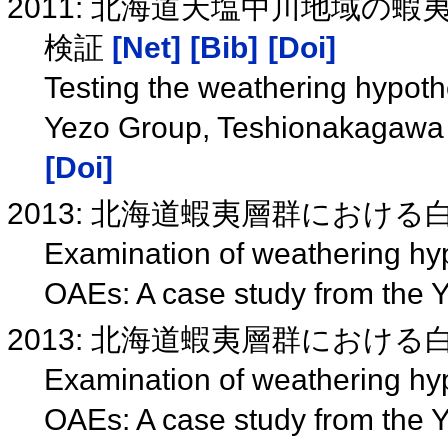
2011: 北海道天塩中川地域の蝦
検証
[Net]
[Bib]
[Doi]
Testing the weathering hypoth
Yezo Group, Teshionakagawa 
[Doi]
2013: 北海道蝦夷層群における
Examination of weathering hy
OAEs: A case study from the 
2013: 北海道蝦夷層群におけ
Examination of weathering hy
OAEs: A case study from the 