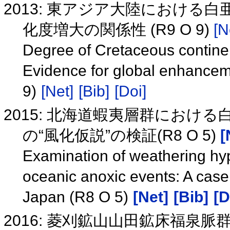
2013: 東アジア大陸における
化度増大の関係性 (R9 O 9)
[N
Degree of Cretaceous continen
Evidence for global enhancem
9)
[Net]
[Bib]
[Doi]
2015: 北海道蝦夷層群におけ
の“風化仮説”の検証(R8 O 5)
[
Examination of weathering hy
oceanic anoxic events: A case
Japan (R8 O 5)
[Net]
[Bib]
[D
2016: 菱刈鉱山山田鉱床福泉