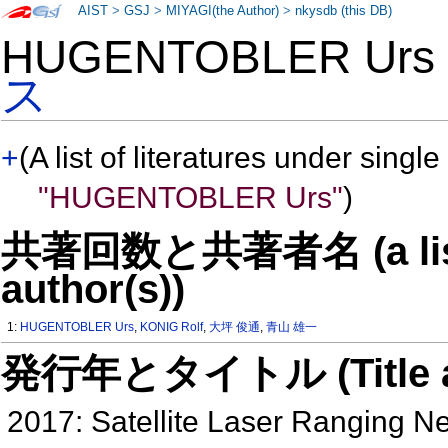
AIST
>
GSJ
>
MIYAGI(the Author)
>
nkysdb (this DB)
HUGENTOBLER Ur
ス
+
(A list of literatures under single
"HUGENTOBLER Urs"
)
共著回数と共著者名 (a list o
author(s))
1:
HUGENTOBLER Urs
,
KONIG Rolf
,
大坪 俊通
,
青山 雄一
発行年とタイトル (Title and 
2017: Satellite Laser Ranging N