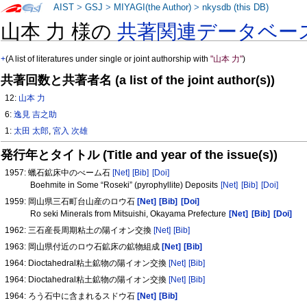
AIST
>
GSJ
>
MIYAGI(the Author)
>
nkysdb (this DB)
山本 力 様の
共著関連データベー
+
(A list of literatures under single or joint authorship with
"山本 力"
)
共著回数と共著者名 (a list of the joint author(s))
12:
山本 力
6:
逸見 吉之助
1:
太田 太郎
,
宮入 次雄
発行年とタイトル (Title and year of the issue(s))
1957: 蠟石鉱床中のべーム石
[Net]
[Bib]
[Doi]
Boehmite in Some “Roseki” (pyrophyllite) Deposits
[Net]
[Bib]
[Doi]
1959: 岡山県三石町台山産のロウ石
[Net]
[Bib]
[Doi]
Ro seki Minerals from Mitsuishi, Okayama Prefecture
[Net]
[Bib]
[Doi]
1962: 三石産長周期粘土の陽イオン交換
[Net]
[Bib]
1963: 岡山県付近のロウ石鉱床の鉱物組成
[Net]
[Bib]
1964: Dioctahedral粘土鉱物の陽イオン交換
[Net]
[Bib]
1964: Dioctahedral粘土鉱物の陽イオン交換
[Net]
[Bib]
1964: ろう石中に含まれるスドウ石
[Net]
[Bib]