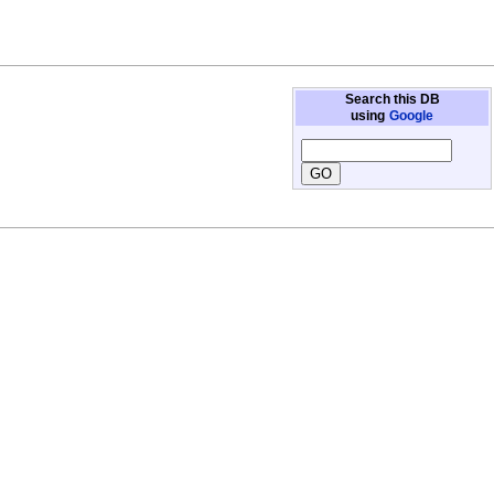
Search this DB
using
Google