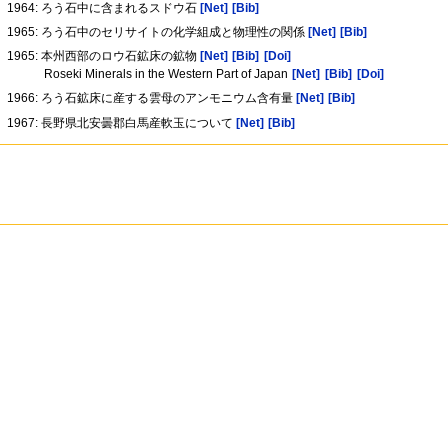
1964: ろう石中に含まれるスドウ石
[Net]
[Bib]
1965: ろう石中のセリサイトの化学組成と物理性の関係
[Net]
[Bib]
1965: 本州西部のロウ石鉱床の鉱物
[Net]
[Bib]
[Doi]
Roseki Minerals in the Western Part of Japan
[Net]
[Bib]
[Doi]
1966: ろう石鉱床に産する雲母のアンモニウム含有量
[Net]
[Bib]
1967: 長野県北安曇郡白馬産軟玉について
[Net]
[Bib]