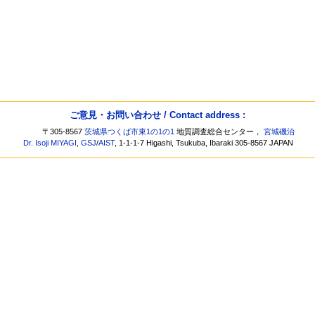
ご意見・お問い合わせ / Contact address :
〒305-8567
茨城県つくば市東1の1の1
地質調査総合センター，
宮城磯治
Dr. Isoji MIYAGI
,
GSJ
/
AIST
, 1-1-1-7 Higashi, Tsukuba, Ibaraki 305-8567 JAPAN