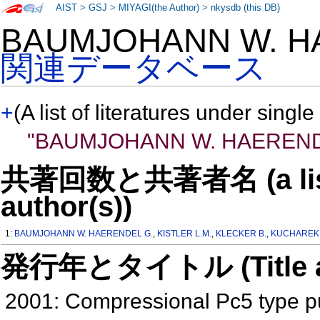
AIST
>
GSJ
>
MIYAGI(the Author)
>
nkysdb (this DB)
BAUMJOHANN W. H
関連データベース
+
(A list of literatures under single
"BAUMJOHANN W. HAEREND
共著回数と共著者名 (a list o
author(s))
1:
BAUMJOHANN W. HAERENDEL G.
,
KISTLER L.M.
,
KLECKER B.
,
KUCHAREK 
発行年とタイトル (Title and 
2001: Compressional Pc5 type pu