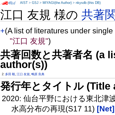
AIST
>
GSJ
>
MIYAGI(the Author)
>
nkysdb (this DB)
江口 友規 様の
共著
+
(A list of literatures under single
"江口 友規"
)
共著回数と共著者名 (a list o
author(s))
2:
多田 毅
,
江口 友規
,
鴫原 良典
発行年とタイトル (Title and 
2020: 仙台平野における東
水高分布の再現(S17 11)
[Net]