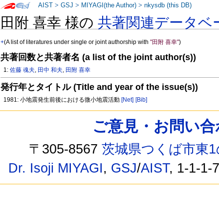
AIST
>
GSJ
>
MIYAGI(the Author)
>
nkysdb (this DB)
田附 喜幸 様の
共著関連データベ
+
(A list of literatures under single or joint authorship with
"田附 喜幸"
)
共著回数と共著者名 (a list of the joint author(s))
1:
佐藤 魂夫
,
田中 和夫
,
田附 喜幸
発行年とタイトル (Title and year of the issue(s))
1981: 小地震発生前後における微小地震活動
[Net]
[Bib]
ご意見・お問い合わせ /
〒305-8567
茨城県つくば市東1
Dr. Isoji MIYAGI
,
GSJ
/
AIST
, 1-1-1-