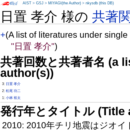
AIST
>
GSJ
>
MIYAGI(the Author)
>
nkysdb (this DB)
日置 孝介 様の
共著
+
(A list of literatures under single
"日置 孝介"
)
共著回数と共著者名 (a list o
author(s))
3:
日置 孝介
2:
松尾 功二
1:
小林 裕太
発行年とタイトル (Title and 
2010: 2010年チリ地震はジオ