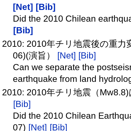
[Net]
[Bib]
Did the 2010 Chilean earthqu
[Bib]
2010: 2010年チリ地震後の
06)(演旨）
[Net]
[Bib]
Can we separate the postseis
earthquake from land hydrolog
2010: 2010年チリ地震（Mw8
[Bib]
Did the 2010 Chilean Earthquak
07)
[Net]
[Bib]