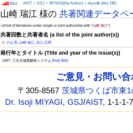
AIST
>
GSJ
>
MIYAGI(the Author)
>
nkysdb (this DB)
山崎 瑞江 様の
共著関連データベ
+
(A list of literatures under single or joint authorship with
"山崎 瑞江"
)
共著回数と共著者名 (a list of the joint author(s))
1:
小山 哲
,
山崎 瑞江
,
浜口 正明
発行年とタイトル (Title and year of the issue(s))
1997: 三次元地質解析システム
[Net]
[Bib]
ご意見・お問い合わせ /
〒305-8567
茨城県つくば市東1
Dr. Isoji MIYAGI
,
GSJ
/
AIST
, 1-1-1-