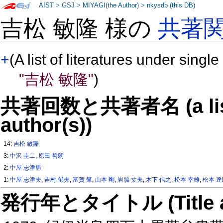
AIST
>
GSJ
>
MIYAGI(the Author)
>
nkysdb (this DB)
吉松 敏隆 様の
共著
+
(A list of literatures under single
"吉松 敏隆"
)
共著回数と共著者名 (a list o
author(s))
14:
吉松 敏隆
3:
中沢 圭二
,
原田 哲朗
2:
中屋 志津男
1:
中屋 志津夫
,
吉村 郁夫
,
富賀 肇
,
山本 剛
,
岩脇 丈夫
,
木下 信之
,
松本 幸雄
,
松本 
発行年とタイトル (Title and 