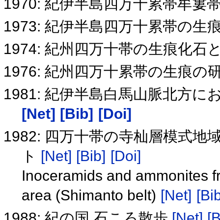
1970: 紀伊半島四万十累帯牟
1973: 紀伊半島四万十累帯の
1974: 紀州四万十帯の生痕化石
1976: 紀州四万十累帯の生痕の
1981: 紀伊半島白馬山脈北方
[Net]
[Bib]
[Doi]
1982: 四万十帯の寺杣層模
ト
[Net]
[Bib]
[Doi]
Inoceramids and ammonites fr
area (Shimanto belt)
[Net]
[Bib
1988: 紀の国 石ころ散歩
[Net]
[B