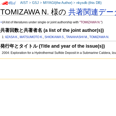
AIST
>
GSJ
>
MIYAGI(the Author)
>
nkysdb (this DB)
TOMIZAWA N. 様の
共著関連デー
+
(A list of literatures under single or joint authorship with
"TOMIZAWA N."
)
共著回数と共著者名 (a list of the joint author(s))
1:
IIZASA K.
,
MATSUMOTO K.
,
SHIOKAWA S.
,
TANAHASHI M.
,
TOMIZAWA N.
発行年とタイトル (Title and year of the issue(s))
2004: Exploration for a Hydrothermal Sulfide Deposit in a Submarine Caldera, I