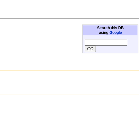
Search this DB
using
Google