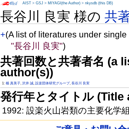
AIST
>
GSJ
>
MIYAGI(the Author)
>
nkysdb (this DB)
長谷川 良実 様の
共
+
(A list of literatures under single
"長谷川 良実"
)
共著回数と共著者名 (a list o
author(s))
1:
楯 真美子
,
沢井 誠
,
設楽団体研究グループ
,
長谷川 良実
発行年とタイトル (Title and 
1992: 設楽火山岩類の主要化