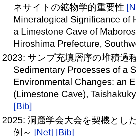
ネサイトの鉱物学的重要性
[N
Mineralogical Significance o
a Limestone Cave of Maboros
Hiroshima Prefecture, South
2023: サンプ充填層序の堆積
Sedimentary Processes of a 
Environmental Changes: an 
(Limestone Cave), Taishakuk
[Bib]
2025: 洞窟学会大会を契機と
例～
[Net]
[Bib]