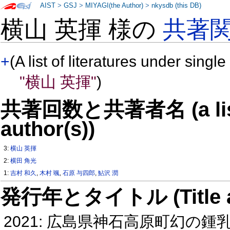
AIST
>
GSJ
>
MIYAGI(the Author)
>
nkysdb (this DB)
横山 英揮 様の
共著
+
(A list of literatures under single
"横山 英揮"
)
共著回数と共著者名 (a list o
author(s))
3:
横山 英揮
2:
横田 角光
1:
吉村 和久
,
木村 颯
,
石原 与四郎
,
鮎沢 潤
発行年とタイトル (Title and 
2021: 広島県神石高原町幻