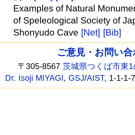
Examples of Natural Monument
of Speleological Society of J
Shonyudo Cave
[Net]
[Bib]
ご意見・お問い合わせ /
〒305-8567
茨城県つくば市東1
Dr. Isoji MIYAGI
,
GSJ
/
AIST
, 1-1-1-