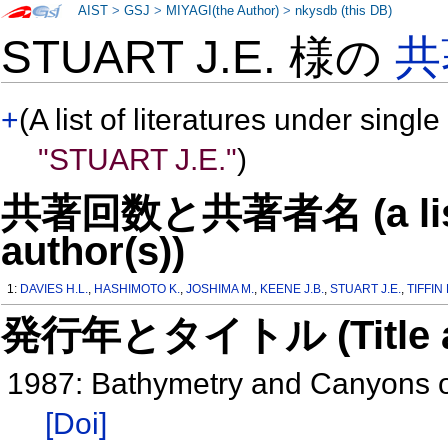
AIST
>
GSJ
>
MIYAGI(the Author)
>
nkysdb (this DB)
STUART J.E. 様の
共
+
(A list of literatures under single
"STUART J.E."
)
共著回数と共著者名 (a list o
author(s))
1:
DAVIES H.L.
,
HASHIMOTO K.
,
JOSHIMA M.
,
KEENE J.B.
,
STUART J.E.
,
TIFFIN 
発行年とタイトル (Title and 
1987: Bathymetry and Canyons 
[Doi]