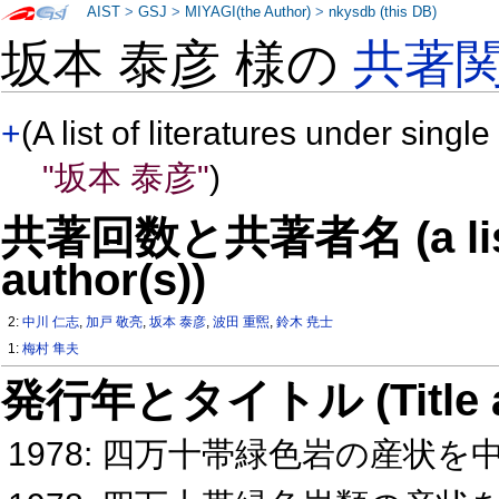
AIST
>
GSJ
>
MIYAGI(the Author)
>
nkysdb (this DB)
坂本 泰彦 様の
共著
+
(A list of literatures under single
"坂本 泰彦"
)
共著回数と共著者名 (a list o
author(s))
2:
中川 仁志
,
加戸 敬亮
,
坂本 泰彦
,
波田 重煕
,
鈴木 尭士
1:
梅村 隼夫
発行年とタイトル (Title and 
1978: 四万十帯緑色岩の産状