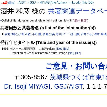
AIST
>
GSJ
>
MIYAGI(the Author)
>
nkysdb (this DB)
酒井 和彦 様の
共著関連データベ
+
(A list of literatures under single or joint authorship with
"酒井 和彦"
)
共著回数と共著者名 (a list of the joint author(s))
1:
吉野 寿記
,
小菅 正敏
,
小野 隆
,
後藤 知英
,
杉山 了一
,
池田 隆
,
石井 弘允
,
秦野 輝儀
発行年とタイトル (Title and year of the issue(s))
1993: ボアホール壁面画像中の亀裂の抽出
[Net]
[Bib]
Detection of Crack of Borehole Mural Image
[Net]
[Bib]
ご意見・お問い合わせ /
〒305-8567
茨城県つくば市東1
Dr. Isoji MIYAGI
,
GSJ
/
AIST
, 1-1-1-