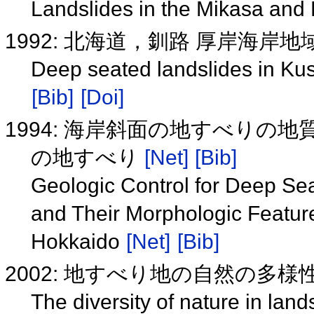
Landslides in the Mikasa and
1992: 北海道，釧路 厚岸海岸
Deep seated landslides in Ku
[Bib]
[Doi]
1994: 海岸斜面の地すべりの
の地すべり
[Net]
[Bib]
Geologic Control for Deep Se
and Their Morphologic Feature
Hokkaido
[Net]
[Bib]
2002: 地すべり地の自然の多
The diversity of nature in lan