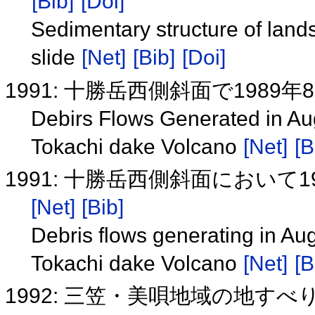
[Bib]
[Doi]
Sedimentary structure of landsl
slide
[Net]
[Bib]
[Doi]
1991: 十勝岳西側斜面で198
Debirs Flows Generated in Aug
Tokachi dake Volcano
[Net]
[B
1991: 十勝岳西側斜面において
[Net]
[Bib]
Debris flows generating in Aug
Tokachi dake Volcano
[Net]
[B
1992: 三笠・美唄地域の地すべ