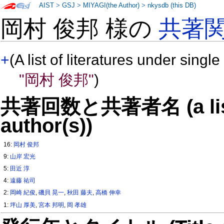
AIST
>
GSJ
>
MIYAGI(the Author)
>
nkysdb (this DB)
岡村 俊邦 様の
共著
+
(A list of literatures under single
"岡村 俊邦"
)
共著回数と共著者名 (a list o
author(s))
16:
岡村 俊邦
9:
山岸 宏光
5:
田近 淳
4:
遠藤 祐司
2:
岡崎 紀俊
,
磯貝 晃一
,
秋田 藤夫
,
高橋 伸幸
1:
坪山 厚美
,
宮本 邦明
,
岡 孝雄