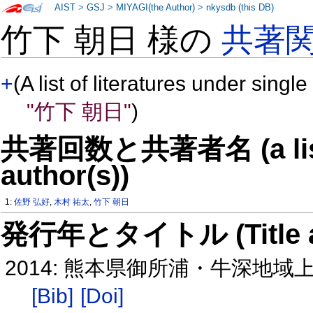
AIST
>
GSJ
>
MIYAGI(the Author)
>
nkysdb (this DB)
竹下 朝日 様の
共著
+
(A list of literatures under single
"竹下 朝日"
)
共著回数と共著者名 (a list o
author(s))
1:
佐野 弘好
,
木村 祐太
,
竹下 朝日
発行年とタイトル (Title and 
2014: 熊本県御所浦・牛深地
[Bib]
[Doi]