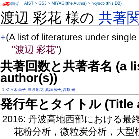
AIST
>
GSJ
>
MIYAGI(the Author)
>
nkysdb (this DB)
渡辺 彩花 様の
共著
+
(A list of literatures under single
"渡辺 彩花"
)
共著回数と共著者名 (a list o
author(s))
1:
佐々木 尚子
,
渡辺 彩花
,
真鍋 智子
,
高原 光
発行年とタイトル (Title and 
2016: 丹波高地西部における
花粉分析，微粒炭分析，大型