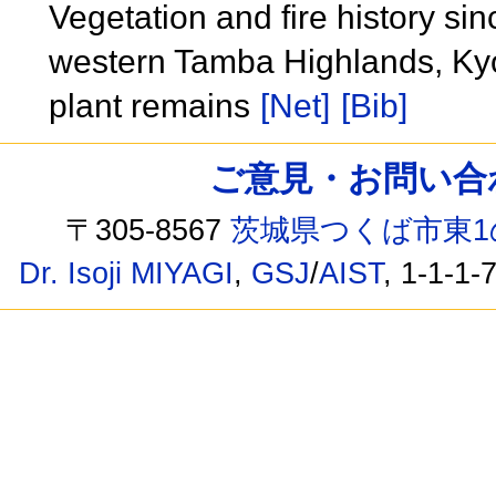
Vegetation and fire history si
western Tamba Highlands, Kyo
plant remains
[Net]
[Bib]
ご意見・お問い合わせ /
〒305-8567
茨城県つくば市東1
Dr. Isoji MIYAGI
,
GSJ
/
AIST
, 1-1-1-