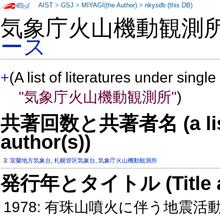
AIST
>
GSJ
>
MIYAGI(the Author)
>
nkysdb (this DB)
気象庁火山機動観測所
ース
+
(A list of literatures under single
"気象庁火山機動観測所"
)
共著回数と共著者名 (a list o
author(s))
3:
室蘭地方気象台
,
札幌管区気象台
,
気象庁火山機動観測所
発行年とタイトル (Title and 
1978: 有珠山噴火に伴う地震活動