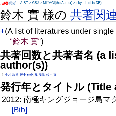
AIST
>
GSJ
>
MIYAGI(the Author)
>
nkysdb (this DB)
鈴木 實 様の
共著関
+
(A list of literatures under single
"鈴木 實"
)
共著回数と共著者名 (a list o
author(s))
1:
中村 教博
,
坂中 伸也
,
昆 周作
,
鈴木 實
発行年とタイトル (Title and 
2012: 南極キングジョージ島マグ
[Bib]