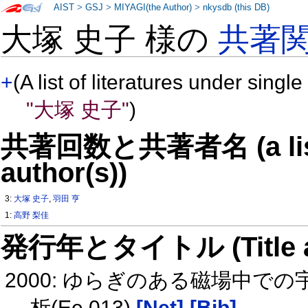
AIST
>
GSJ
>
MIYAGI(the Author)
>
nkysdb (this DB)
大塚 史子 様の
共著
+
(A list of literatures under single
"大塚 史子"
)
共著回数と共著者名 (a list o
author(s))
3:
大塚 史子
,
羽田 亨
1:
高野 梨佳
発行年とタイトル (Title and 
2000: ゆらぎのある磁場中
析(Ee 013)
[Net]
[Bib]