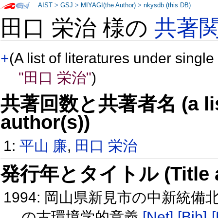
AIST
>
GSJ
>
MIYAGI(the Author)
>
nkysdb (this DB)
田口 栄治 様の
共著
+
(A list of literatures under single
"田口 栄治"
)
共著回数と共著者名 (a list o
author(s))
1:
平山 廉
,
田口 栄治
発行年とタイトル (Title and 
1994: 岡山県新見市の中新統
の古環境学的意義
[Net]
[Bib]
[