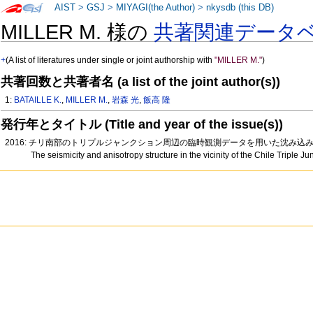
AIST
>
GSJ
>
MIYAGI(the Author)
>
nkysdb (this DB)
MILLER M. 様の
共著関連データ
+
(A list of literatures under single or joint authorship with
"MILLER M."
)
共著回数と共著者名 (a list of the joint author(s))
1:
BATAILLE K.
,
MILLER M.
,
岩森 光
,
飯高 隆
発行年とタイトル (Title and year of the issue(s))
2016: チリ南部のトリプルジャンクション周辺の臨時観測データを用いた沈み込み帯
The seismicity and anisotropy structure in the vicinity of the Chile Triple 