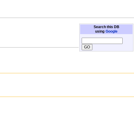
Search this DB
using
Google