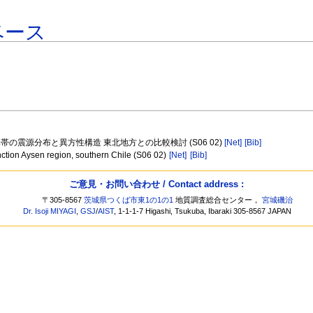
ベース
の震源分布と異方性構造 東北地方との比較検討 (S06 02)
[Net]
[Bib]
Junction Aysen region, southern Chile (S06 02)
[Net]
[Bib]
ご意見・お問い合わせ / Contact address :
〒305-8567
茨城県つくば市東1の1の1
地質調査総合センター，
宮城磯治
Dr. Isoji MIYAGI
,
GSJ
/
AIST
, 1-1-1-7 Higashi, Tsukuba, Ibaraki 305-8567 JAPAN