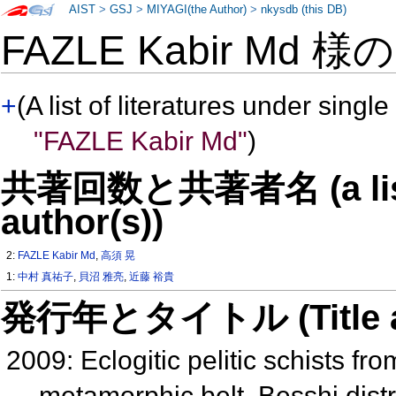
AIST
>
GSJ
>
MIYAGI(the Author)
>
nkysdb (this DB)
FAZLE Kabir Md 様
+
(A list of literatures under single
"FAZLE Kabir Md"
)
共著回数と共著者名 (a list o
author(s))
2:
FAZLE Kabir Md
,
高須 晃
1:
中村 真祐子
,
貝沼 雅亮
,
近藤 裕貴
発行年とタイトル (Title and 
2009: Eclogitic pelitic schists 
metamorphic belt, Besshi dist