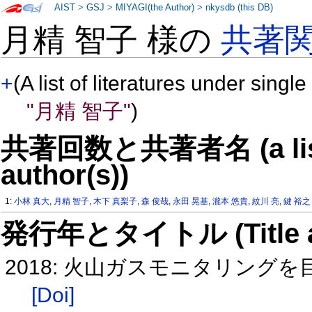
AIST
>
GSJ
>
MIYAGI(the Author)
>
nkysdb (this DB)
月精 智子 様の
共著
+
(A list of literatures under single
"月精 智子"
)
共著回数と共著者名 (a list o
author(s))
1:
小林 真大
,
月精 智子
,
木下 真梨子
,
森 俊哉
,
永田 晃基
,
瀧本 悠貴
,
紋川 亮
,
鍵 裕之
発行年とタイトル (Title and 
2018: 火山ガスモニタリング
[Doi]