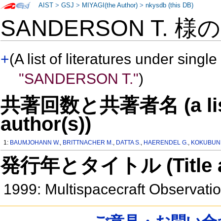
AIST
>
GSJ
>
MIYAGI(the Author)
>
nkysdb (this DB)
SANDERSON T. 様
+
(A list of literatures under single
"SANDERSON T."
)
共著回数と共著者名 (a list o
author(s))
1:
BAUMJOHANN W.
,
BRITTNACHER M.
,
DATTA S.
,
HAERENDEL G.
,
KOKUBUN 
発行年とタイトル (Title and 
1999: Multispacecraft Observat