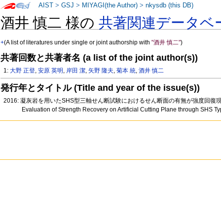
AIST
>
GSJ
>
MIYAGI(the Author)
>
nkysdb (this DB)
酒井 慎二 様の
共著関連データベ
+
(A list of literatures under single or joint authorship with
"酒井 慎二"
)
共著回数と共著者名 (a list of the joint author(s))
1:
大野 正登
,
安原 英明
,
岸田 潔
,
矢野 隆夫
,
菊本 統
,
酒井 慎二
発行年とタイトル (Title and year of the issue(s))
2016: 凝灰岩を用いたSHS型三軸せん断試験におけるせん断面の有無が強度回
Evaluation of Strength Recovery on Artificial Cutting Plane through SHS T