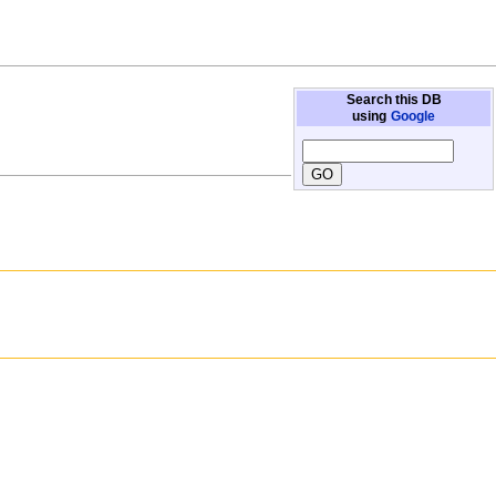
Search this DB
using
Google