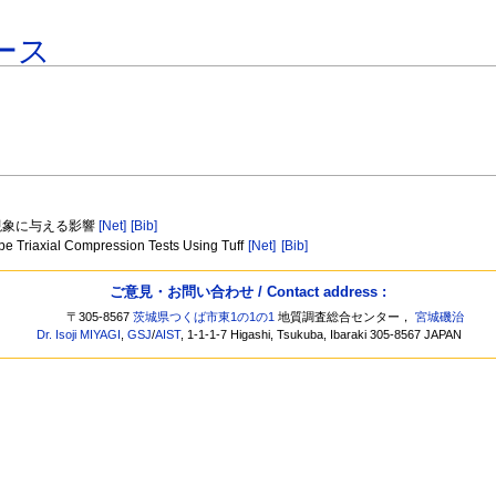
ース
復現象に与える影響
[Net]
[Bib]
ype Triaxial Compression Tests Using Tuff
[Net]
[Bib]
ご意見・お問い合わせ / Contact address :
〒305-8567
茨城県つくば市東1の1の1
地質調査総合センター，
宮城磯治
Dr. Isoji MIYAGI
,
GSJ
/
AIST
, 1-1-1-7 Higashi, Tsukuba, Ibaraki 305-8567 JAPAN