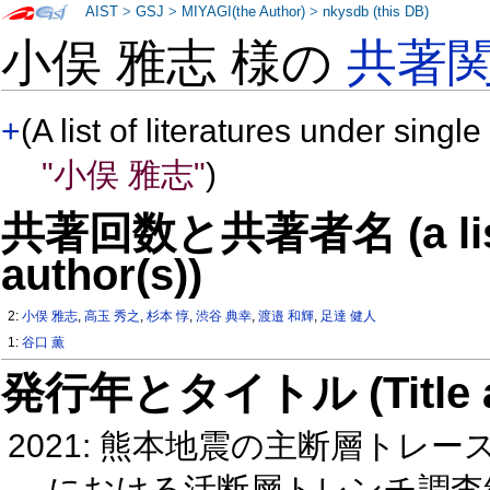
AIST
>
GSJ
>
MIYAGI(the Author)
>
nkysdb (this DB)
⼩俣 雅志 様の
共著
+
(A list of literatures under single
"⼩俣 雅志"
)
共著回数と共著者名 (a list o
author(s))
2:
⼩俣 雅志
,
⾼⽟ 秀之
,
杉本 惇
,
渋⾕ 典幸
,
渡邉 和輝
,
足達 健⼈
1:
⾕⼝ 薫
発行年とタイトル (Title and 
2021: 熊本地震の主断層ト
における活断層トレンチ調査