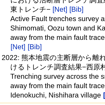
東トレンチ−
[Net]
[Bib]
Active Fault trenches survey a
Shimomati, Oozu town and Kam
away from the main fault tra
[Net]
[Bib]
2022: 熊本地震の主断層から
けるトレンチ調査結果−⻄原
Trenching survey across the s
away from the main fault tra
Idenokuchi, Nishihara village