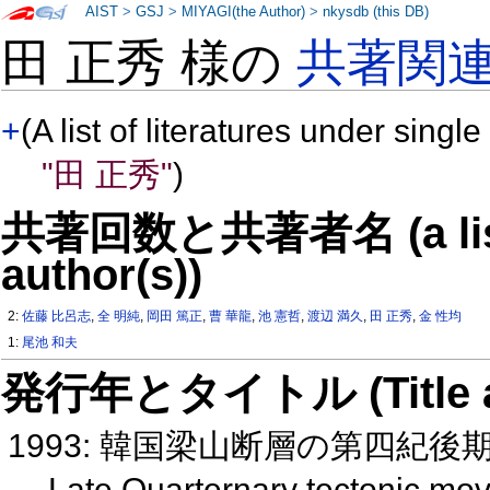
AIST
>
GSJ
>
MIYAGI(the Author)
>
nkysdb (this DB)
田 正秀 様の
共著関
+
(A list of literatures under single
"田 正秀"
)
共著回数と共著者名 (a list o
author(s))
2:
佐藤 比呂志
,
全 明純
,
岡田 篤正
,
曹 華龍
,
池 憲哲
,
渡辺 満久
,
田 正秀
,
金 性均
1:
尾池 和夫
発行年とタイトル (Title and 
1993: 韓国梁山断層の第四紀
Late Quarternary tectonic mo