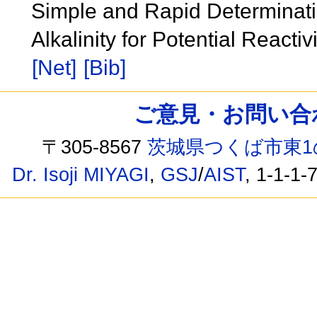
Simple and Rapid Determinatio
Alkalinity for Potential React
[Net]
[Bib]
ご意見・お問い合わせ /
〒305-8567
茨城県つくば市東1
Dr. Isoji MIYAGI
,
GSJ
/
AIST
, 1-1-1-