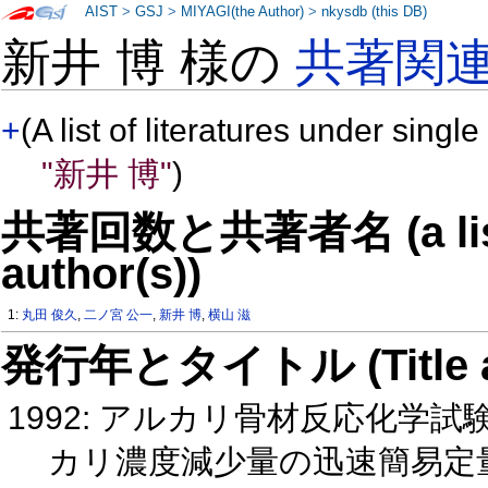
AIST
>
GSJ
>
MIYAGI(the Author)
>
nkysdb (this DB)
新井 博 様の
共著関
+
(A list of literatures under single
"新井 博"
)
共著回数と共著者名 (a list o
author(s))
1:
丸田 俊久
,
二ノ宮 公一
,
新井 博
,
横山 滋
発行年とタイトル (Title and 
1992: アルカリ骨材反応化
カリ濃度減少量の迅速簡易定