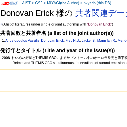
AIST
>
GSJ
>
MIYAGI(the Author)
>
nkysdb (this DB)
Donovan Erick 様の
共著関連デー
+
(A list of literatures under single or joint authorship with
"Donovan Erick"
)
共著回数と共著者名 (a list of the joint author(s))
1:
Angelopoulos Vassilis
,
Donovan Erick
,
Frey H.U.
,
Jackel B.
,
Mann Ian R.
,
Mende
発行年とタイトル (Title and year of the issue(s))
2008: れいめい衛星とTHEMIS GBOによるサブストーム中のオーロラ発光と降下粒子
Reimei and THEMIS GBO simultaneous observations of auroral emissions a