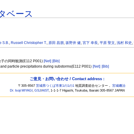
タベース
 S.B.
,
Russell Christopher T.
,
原田 昌朋
,
坂野井 健
,
宮下 幸長
,
平原 聖文
,
浅村 和史
,
の同時観測(E112 P001)
[Net]
[Bib]
nd particle precipitations during substorms(E112 P001)
[Net]
[Bib]
ご意見・お問い合わせ / Contact address :
〒305-8567
茨城県つくば市東1の1の1
地質調査総合センター，
宮城磯治
Dr. Isoji MIYAGI
,
GSJ
/
AIST
, 1-1-1-7 Higashi, Tsukuba, Ibaraki 305-8567 JAPAN