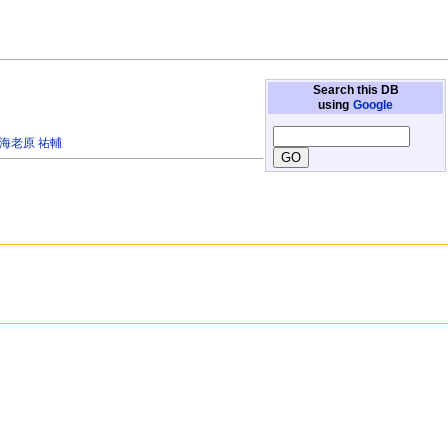
Search this DB
using
Google
海老原 祐輔